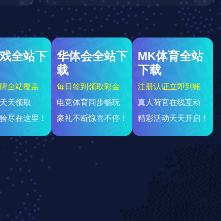
行为审计
全链路记录操作日志，确保关键行为具备溯源与复
盘能力。
史归档