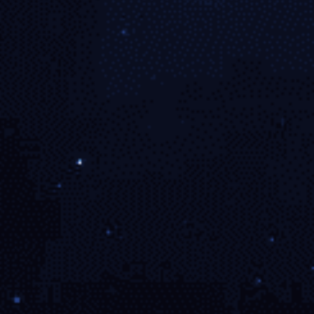
内容更舒适。集成赛事直播、比分跟踪与数据分
用户在不同场景下的观赛需求。
夜间模式
实时数据
多平台兼容
下载 App
进入网页版
半岛在线网页版登录
半岛在线网页版登录官方网站
福
【KY1.AC】官网认证:手机版、app下
号
载、登录入口、官方网站、网页版、
su
平台、网址、地址、注册、娱乐，半
岛在线网页版登录(中国)官方网站欢迎
大家选择真正的官方通道，同时我们