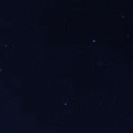
提升产品体验。
扫码获取 App
适配 Android / iOS 系统