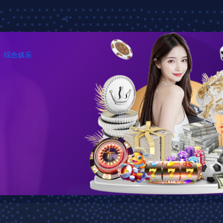
App下载
关于我们
体育头条
岛在线网页版登录 App · 体验
式
互动社群与比分推送整合于一体，半岛网页版登入页面-半岛onlin
量身打造。
分
互动社区