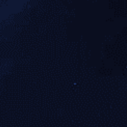
续围绕 半岛网页版登入页面-半岛online(中国) 用户的真实需求，不断
面
pp
-半岛online(中国)平台