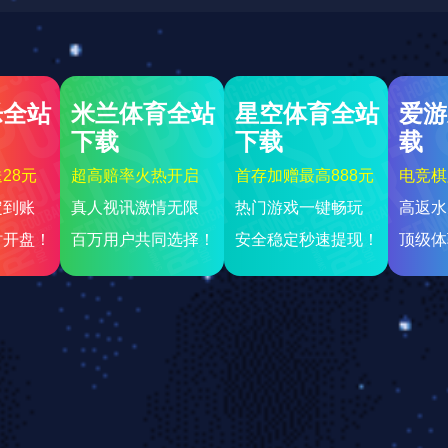
异常监控
实时分析行为模式，提前识别潜在异常与突发风
险。
在线网页版登录 · 版本更新历
我们记录每次进步，只为更稳定的赛事观看与数据服务。