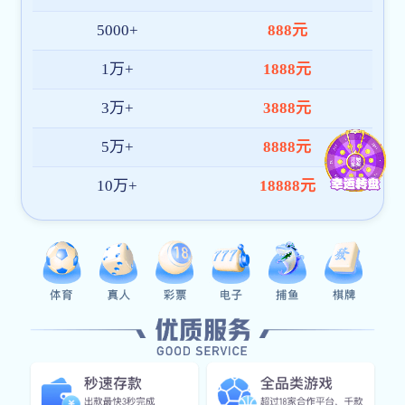
务，平台在安全合规、技术创新等领域屡获殊荣。
最具用户满意度平台
2023 年度安全认证奖
年度数据科技应用奖
2024 年度行业推荐平台