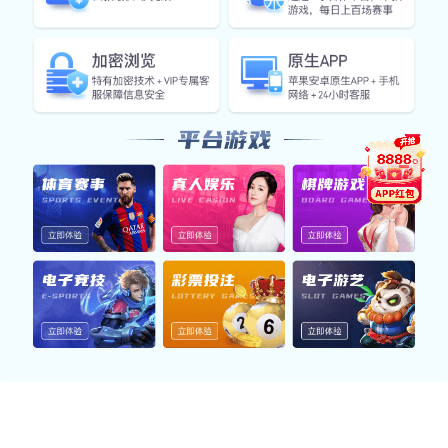
数据安全护盾
半岛在线网页版登录以严谨的数据加密体系构建平台安全屏
障，确保用户访问、操作、交互等环节的数据隐私始终处于
安全状态。
银行级加密
数据经SSL/TLS协议全程加密，避免内容被截取或篡改。